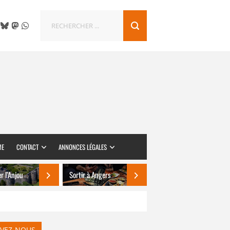
ME
CONTACT
ANNONCES LÉGALES
er l’Anjou
Sortir à Angers
IVEZ-NOUS