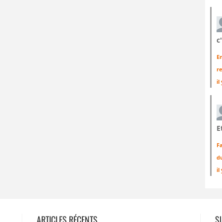
c
E
r
il
E
Fa
d
il
ARTICLES RÉCENTS
S