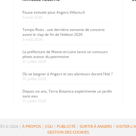
Pause estivale pour Angers.Villactu.fr
3 août 2026
Tempo Rives : une dernière semaine de concerts
avant le clap de fin de l’édition 2026
3 août 2026
La préfecture de Maine-et-Loire lance un concours
photo autour du patrimoine
31 juillet 2026
Où se baigner à Angers et ses alentours durant l’été ?
31 juillet 2026
Depuis six ans, Terra Botanica expérimente un jardin
sans eau
31 juillet 2026
ÉS © 2026
|
À PROPOS
|
CGU
|
PUBLICITÉ
|
SORTIR À ANGERS
|
VISITER L'
GESTION DES COOKIES