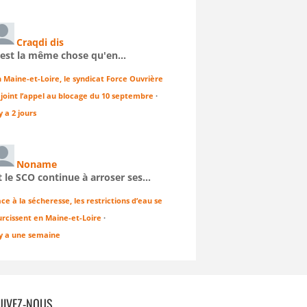
Craqdi dis
'est la même chose qu'en…
n Maine-et-Loire, le syndicat Force Ouvrière
ejoint l’appel au blocage du 10 septembre
·
 y a 2 jours
Noname
t le SCO continue à arroser ses…
ce à la sécheresse, les restrictions d’eau se
urcissent en Maine-et-Loire
·
 y a une semaine
UIVEZ-NOUS