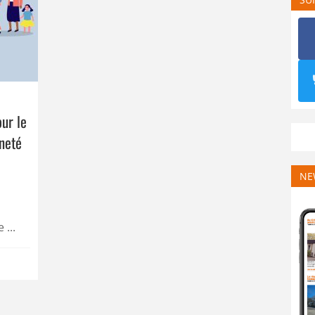
ur le
neté
NE
...