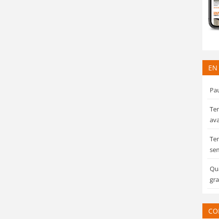
EN
Pau
Tem
ava
Tem
sem
Qua
gra
CO