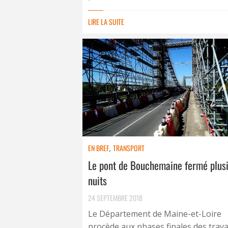
LIRE LA SUITE
EN BREF
,
TRANSPORT
Le pont de Bouchemaine fermé plus
nuits
24 SEPTEMBRE 2018
Le Département de Maine-et-Loire
procède aux phases finales des trav