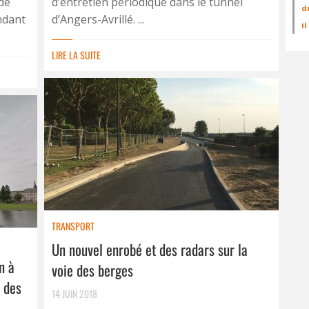
de
d’entretien périodique dans le tunnel
d
ndant
d’Angers-Avrillé. ...
i
LIRE LA SUITE
TRANSPORT
Un nouvel enrobé et des radars sur la
n à
voie des berges
n des
14 JUIN 2018