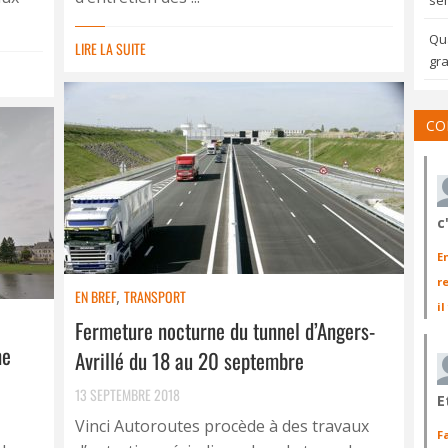
sem
Qua
LIRE LA SUITE
gra
CO
c
E
r
EN BREF
,
TRANSPORT
il
Fermeture nocturne du tunnel d’Angers-
ne
Avrillé du 18 au 20 septembre
13 SEPTEMBRE 2018
E
Vinci Autoroutes procède à des travaux
F