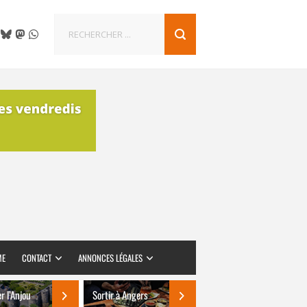
ME
CONTACT
ANNONCES LÉGALES
er l’Anjou
Sortir à Angers