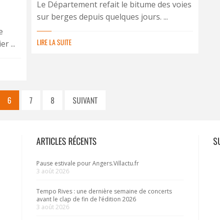
Le Département refait le bitume des voies
sur berges depuis quelques jours. ...
e
LIRE LA SUITE
r ...
6
7
8
SUIVANT
ARTICLES RÉCENTS
S
Pause estivale pour Angers.Villactu.fr
3 août 2026
Tempo Rives : une dernière semaine de concerts
avant le clap de fin de l’édition 2026
3 août 2026