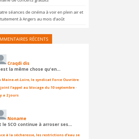
aine de concerts gratuits
tre séances de cinéma à voir en plein air et
tuitement à Angers au mois d’août
MMENTAIRES RÉCENTS
Craqdi dis
'est la même chose qu'en…
n Maine-et-Loire, le syndicat Force Ouvrière
ejoint l’appel au blocage du 10 septembre
·
 y a 2 jours
Noname
t le SCO continue à arroser ses…
ace à la sécheresse, les restrictions d’eau se