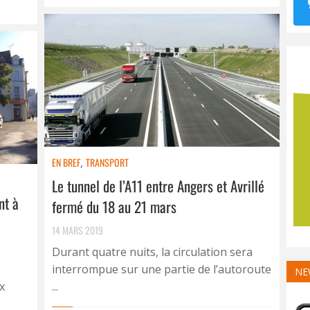
EN BREF
,
TRANSPORT
Le tunnel de l’A11 entre Angers et Avrillé
nt à
fermé du 18 au 21 mars
14 MARS 2019
Durant quatre nuits, la circulation sera
interrompue sur une partie de l’autoroute
NE
x
...