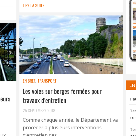
LIRE LA SUITE
EN BREF
,
TRANSPORT
EN
Les voies sur berges fermées pour
ieurs
travaux d’entretien
Pau
25 SEPTEMBRE 2018
Te
con
Comme chaque année, le Département va
procéder à plusieurs interventions
Te
aux
d’entretien des ...