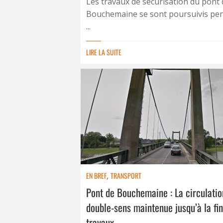
Les travaux de sécurisation du pont 
Bouchemaine se sont poursuivis pe
...
LIRE LA SUITE
EN BREF
,
TRANSPORT
Pont de Bouchemaine : La circulatio
double-sens maintenue jusqu’à la fi
travaux