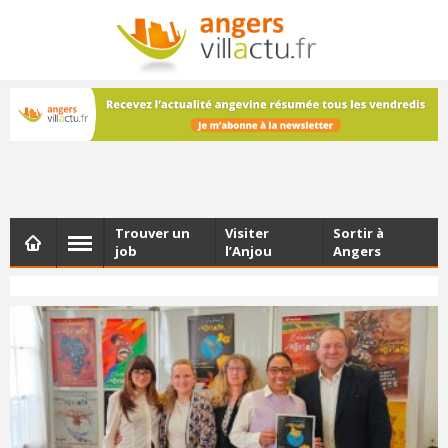
NEWSLETTER
Les dernières actualités d'Angers, chaque vendredi dans
votre boîte e-mail
Trouver un
Visiter
Sortir à
job
l’Anjou
Angers