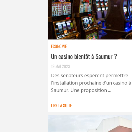
ECONOMIE
Un casino bientôt à Saumur ?
19 MAI 2023
Des sénateurs espèrent permettre
l’installation prochaine d’un casino à
Saumur. Une proposition ...
LIRE LA SUITE