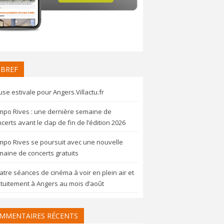
 BREF
se estivale pour Angers.Villactu.fr
mpo Rives : une dernière semaine de
certs avant le clap de fin de l’édition 2026
mpo Rives se poursuit avec une nouvelle
aine de concerts gratuits
tre séances de cinéma à voir en plein air et
tuitement à Angers au mois d’août
MMENTAIRES RÉCENTS