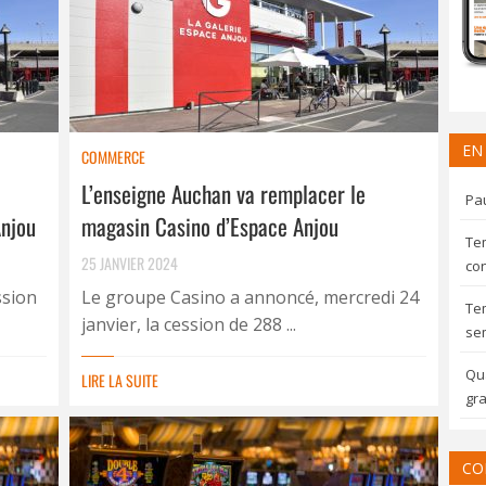
EN
COMMERCE
L’enseigne Auchan va remplacer le
Pau
Anjou
magasin Casino d’Espace Anjou
Te
25 JANVIER 2024
con
ssion
Le groupe Casino a annoncé, mercredi 24
Te
janvier, la cession de 288 ...
sem
Qua
LIRE LA SUITE
gra
CO