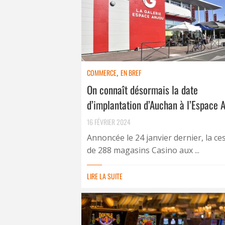
COMMERCE
,
EN BREF
On connaît désormais la date
d’implantation d’Auchan à l’Espace 
16 FÉVRIER 2024
Annoncée le 24 janvier dernier, la ce
de 288 magasins Casino aux ...
LIRE LA SUITE