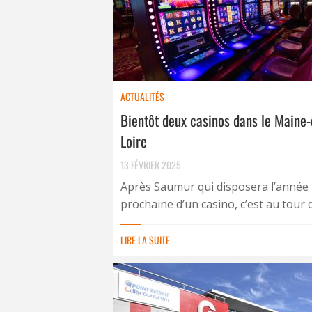
ACTUALITÉS
Bientôt deux casinos dans le Maine-
Loire
13 FÉVRIER 2025
Après Saumur qui disposera l’année
prochaine d’un casino, c’est au tour de
LIRE LA SUITE