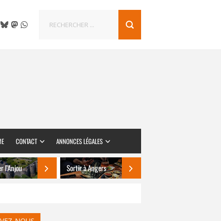
ME
CONTACT
ANNONCES LÉGALES
er l’Anjou
Sortir à Angers
IVEZ-NOUS