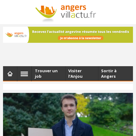
NEWSLETTER
Les dernières actualités d'Angers, chaque vendredi dans
votre boîte e-mail
Trouver un
Visiter
Sortir à
job
l’Anjou
Angers