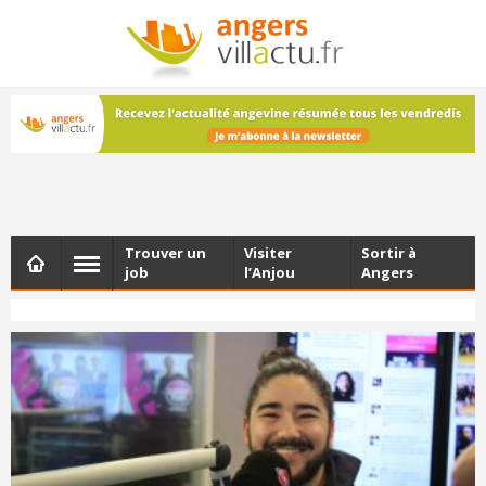
NEWSLETTER
Les dernières actualités d'Angers, chaque vendredi dans
votre boîte e-mail
Trouver un
Visiter
Sortir à
job
l’Anjou
Angers