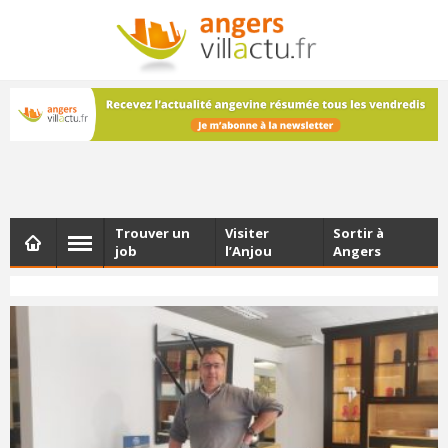
NEWSLETTER
Les dernières actualités d'Angers, chaque vendredi dans
votre boîte e-mail
Trouver un
Visiter
Sortir à
job
l’Anjou
Angers