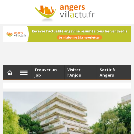
NEWSLETTER
Les dernières actualités d'Angers, chaque vendredi dans
votre boîte e-mail
Trouver un
Visiter
Sortir à
job
l’Anjou
Angers