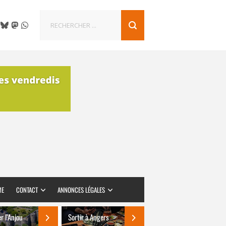
ME
CONTACT
ANNONCES LÉGALES
er l’Anjou
Sortir à Angers