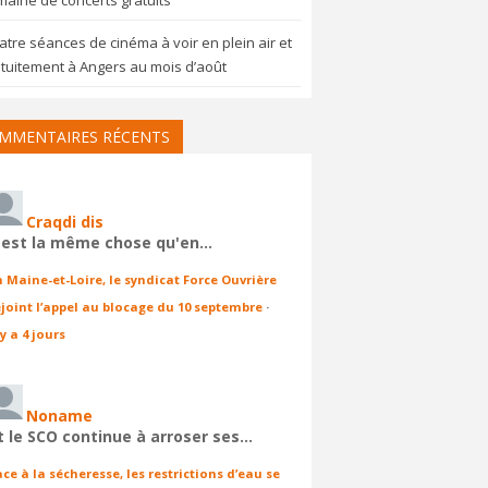
aine de concerts gratuits
tre séances de cinéma à voir en plein air et
tuitement à Angers au mois d’août
MMENTAIRES RÉCENTS
Craqdi dis
'est la même chose qu'en…
n Maine-et-Loire, le syndicat Force Ouvrière
ejoint l’appel au blocage du 10 septembre
·
 y a 4 jours
Noname
t le SCO continue à arroser ses…
ace à la sécheresse, les restrictions d’eau se