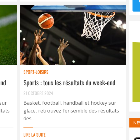
SPORT-LOISIRS
end
Sports : tous les résultats du week-end
21 OCTOBRE 2024
sur
Basket, football, handball et hockey sur
ltats
glace, retrouvez l’ensemble des résultats
des ...
NE
LIRE LA SUITE