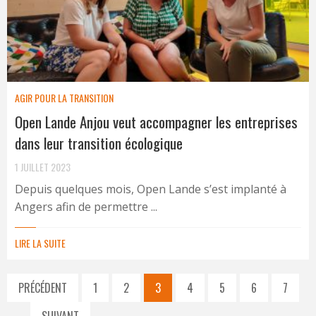
AGIR POUR LA TRANSITION
Open Lande Anjou veut accompagner les entreprises
dans leur transition écologique
1 JUILLET 2023
Depuis quelques mois, Open Lande s’est implanté à
Angers afin de permettre ...
LIRE LA SUITE
PRÉCÉDENT
1
2
3
4
5
6
7
SUIVANT