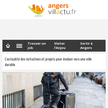
NEWSLETTER
Les dernières actualités d'Angers, chaque vendredi dans
votre boîte e-mail
Trouver un
Visiter
Sortir à
job
l’Anjou
Angers
L’actualité des initiatives et projets pour évoluer vers une ville
durable