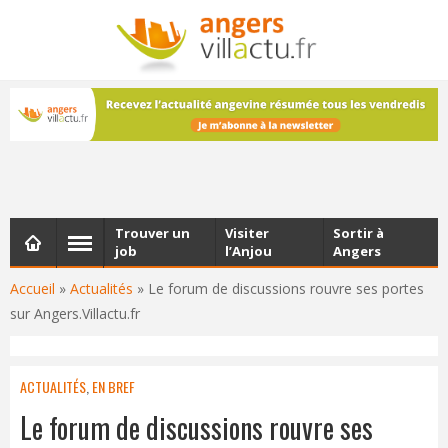
NEWSLETTER
Les dernières actualités d'Angers, chaque vendredi dans
votre boîte e-mail
Trouver un
Visiter
Sortir à
job
l’Anjou
Angers
Accueil
»
Actualités
»
Le forum de discussions rouvre ses portes
sur Angers.Villactu.fr
ACTUALITÉS
,
EN BREF
Le forum de discussions rouvre ses